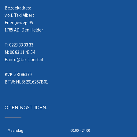
Bezoekadres:
v.o.f. Taxi Albert
Energieweg 9A
1785 AD Den Helder
T: 0223 33 33 33
M: 06 83 11 43 54
E: info@taxialbert.nl
KVK: 58186379
BTW: NL852916267B01
OPENINGSTIJDEN:
Maandag
00:00 - 24:00