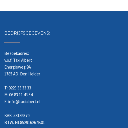
BEDRIJFSGEGEVENS:
Bezoekadres:
v.o.f. Taxi Albert
Energieweg 9A
1785 AD Den Helder
T: 0223 33 33 33
M: 06 83 11 43 54
E: info@taxialbert.nl
KVK: 58186379
BTW: NL852916267B01